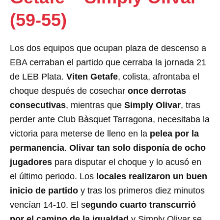
(59-55)
Los dos equipos que ocupan plaza de descenso a
EBA cerraban el partido que cerraba la jornada 21
de LEB Plata.
Viten Getafe
, colista, afrontaba el
choque después de cosechar
once derrotas
consecutivas
, mientras que
Simply Olivar
, tras
perder ante Club Bàsquet Tarragona, necesitaba la
victoria para meterse de lleno en la
pelea por la
permanencia
.
Olivar tan solo disponía de ocho
jugadores
para disputar el choque y lo acusó en
el último periodo. Los
locales realizaron un buen
inicio de partido
y tras los primeros diez minutos
vencían 14-10. El s
egundo cuarto transcurrió
por el camino de la igualdad
y Simply Olivar se