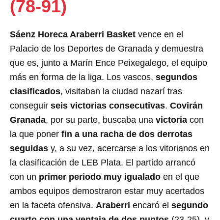
(78-91)
Sáenz Horeca Araberri Basket
vence en el
Palacio de los Deportes de Granada y demuestra
que es, junto a Marín Ence Peixegalego, el equipo
más en forma de la liga. Los vascos,
segundos
clasificados
, visitaban la ciudad nazarí tras
conseguir
seis victorias consecutivas
.
Covirán
Granada
, por su parte, buscaba una
victoria
con
la que poner
fin a una racha de dos derrotas
seguidas
y, a su vez, acercarse a los vitorianos en
la clasificación de LEB Plata. El partido arrancó
con un
primer periodo muy igualado
en el que
ambos equipos demostraron estar muy acertados
en la faceta ofensiva.
Araberri
encaró el
segundo
cuarto con una ventaja de dos puntos
(23-25), y