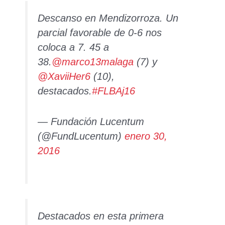
Descanso en Mendizorroza. Un
parcial favorable de 0-6 nos
coloca a 7. 45 a
38.
@marco13malaga
(7) y
@XaviiHer6
(10),
destacados.
#FLBAj16
— Fundación Lucentum
(@FundLucentum)
enero 30,
2016
Destacados en esta primera