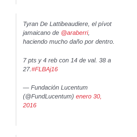
Tyran De Lattibeaudiere, el pívot
jamaicano de
@araberri
,
haciendo mucho daño por dentro.
7 pts y 4 reb con 14 de val. 38 a
27.
#FLBAj16
— Fundación Lucentum
(@FundLucentum)
enero 30,
2016