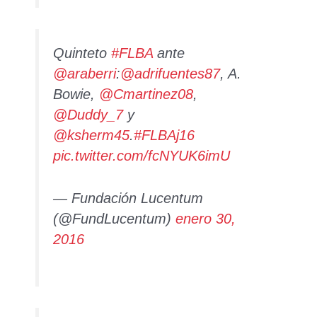
Quinteto
#FLBA
ante
@araberri
:
@adrifuentes87
, A.
Bowie,
@Cmartinez08
,
@Duddy_7
y
@ksherm45
.
#FLBAj16
pic.twitter.com/fcNYUK6imU
— Fundación Lucentum
(@FundLucentum)
enero 30,
2016