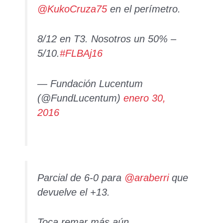
@KukoCruza75
en el perímetro.
8/12 en T3. Nosotros un 50% –
5/10.
#FLBAj16
— Fundación Lucentum
(@FundLucentum)
enero 30,
2016
Parcial de 6-0 para
@araberri
que
devuelve el +13.
Toca remar más aún.