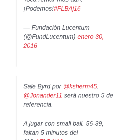
¡Podemos!
#FLBAj16
— Fundación Lucentum
(@FundLucentum)
enero 30,
2016
Sale Byrd por
@ksherm45
.
@Jonander11
será nuestro 5 de
referencia.
A jugar con small ball. 56-39,
faltan 5 minutos del