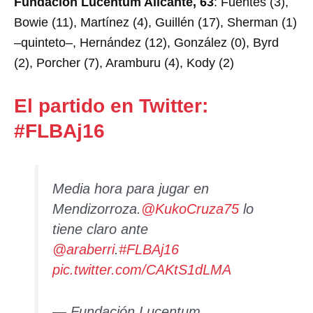
Fundación Lucentum Alicante, 63
: Fuentes (3),
Bowie (11), Martínez (4), Guillén (17), Sherman (1)
–quinteto–, Hernández (12), González (0), Byrd
(2), Porcher (7), Aramburu (4), Kody (2)
El partido en Twitter:
#FLBAj16
Media hora para jugar en
Mendizorroza.
@KukoCruza75
lo
tiene claro ante
@araberri
.
#FLBAj16
pic.twitter.com/CAKtS1dLMA
— Fundación Lucentum