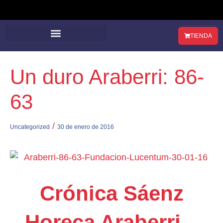
TIENDA
LUCENTUM ZONA NORTE
Un duro Araberri: 86-
63
/
Uncategorized
30 de enero de 2016
Crónica Sáenz
Horeca Araberri –