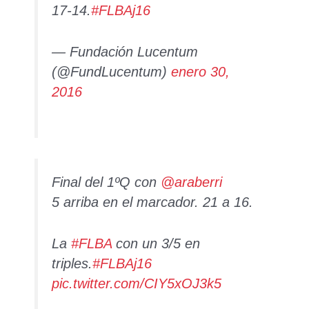
17-14.
#FLBAj16
— Fundación Lucentum
(@FundLucentum)
enero 30,
2016
Final del 1ºQ con
@araberri
5 arriba en el marcador. 21 a 16.
La
#FLBA
con un 3/5 en
triples.
#FLBAj16
pic.twitter.com/CIY5xOJ3k5