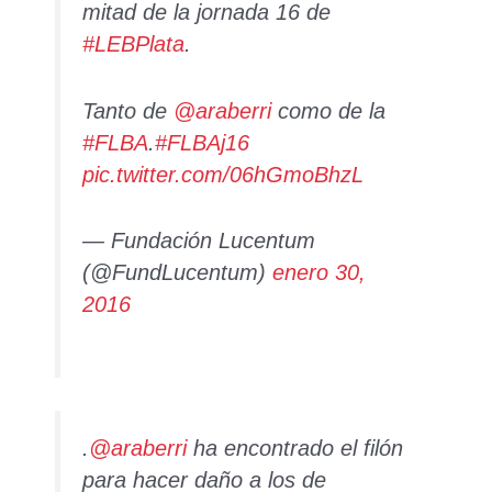
mitad de la jornada 16 de
#LEBPlata
.
Tanto de
@araberri
como de la
#FLBA
.
#FLBAj16
pic.twitter.com/06hGmoBhzL
— Fundación Lucentum
(@FundLucentum)
enero 30,
2016
.
@araberri
ha encontrado el filón
para hacer daño a los de