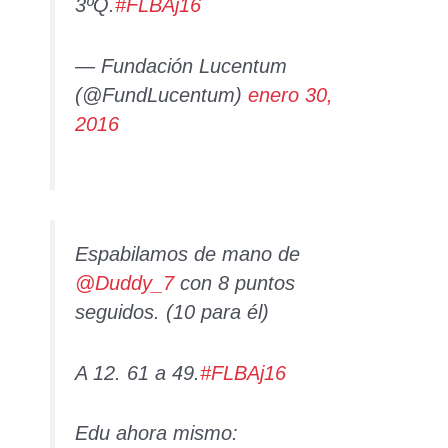
3ºQ.
#FLBAj16
— Fundación Lucentum
(@FundLucentum)
enero 30,
2016
Espabilamos de mano de
@Duddy_7
con 8 puntos
seguidos. (10 para él)
A 12. 61 a 49.
#FLBAj16
Edu ahora mismo: