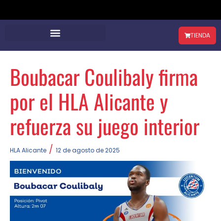
TIENDA
Boubacar Coulibaly firma
por el HLA Alicante y
refuerza su juego interior
/
HLA Alicante
12 de agosto de 2025