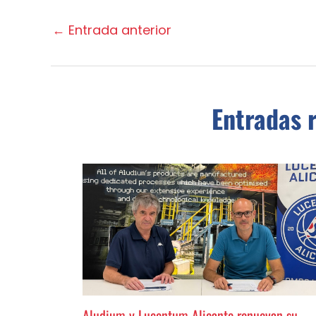
←
Entrada anterior
Entradas 
Aludium y Lucentum Alicante renuevan su