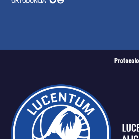
Protocolo 
LUC
ALI