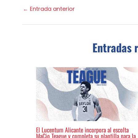
←
Entrada anterior
Entradas 
El Lucentum Alicante incorpora al escolta
MaCio Teague y completa su plantilla para la