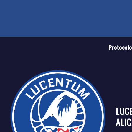
Protocolo 
LUC
ALI