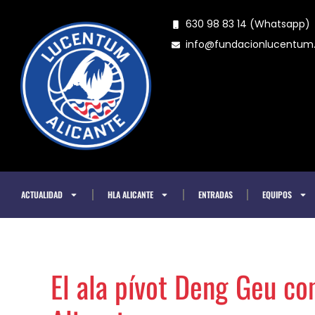
Ir
630 98 83 14 (Whatsapp)
al
info@fundacionlucentu
contenido
ACTUALIDAD
HLA ALICANTE
ENTRADAS
EQUIPOS
El ala pívot Deng Geu co