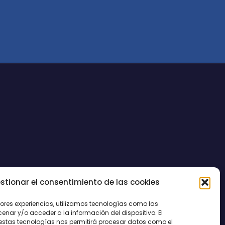
stionar el consentimiento de las cookies
CONTACTO
jores experiencias, utilizamos tecnologías como las
nar y/o acceder a la información del dispositivo. El
estas tecnologías nos permitirá procesar datos como el