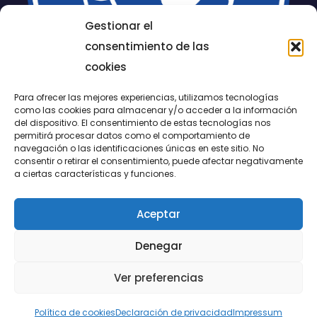
Gestionar el
consentimiento de las
cookies
Para ofrecer las mejores experiencias, utilizamos tecnologías
como las cookies para almacenar y/o acceder a la información
del dispositivo. El consentimiento de estas tecnologías nos
permitirá procesar datos como el comportamiento de
LUCENTUM
navegación o las identificaciones únicas en este sitio. No
consentir o retirar el consentimiento, puede afectar negativamente
ALICANTE
a ciertas características y funciones.
Aceptar
CONTACTO
Denegar
@FundaciónLucentum página oficial
Ver preferencias
Aviso legal
|
Política de Cookies
|
Privacidad
Política de cookies
Declaración de privacidad
Impressum