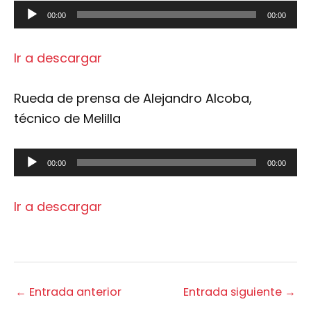
Reproductor
00:00
00:00
de
audio
Ir a descargar
Rueda de prensa de Alejandro Alcoba,
técnico de Melilla
Reproductor
00:00
00:00
de
audio
Ir a descargar
←
Entrada anterior
Entrada siguiente
→