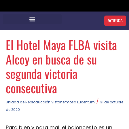
TIENDA
El Hotel Maya FLBA visita
Alcoy en busca de su
segunda victoria
consecutiva
/
Unidad de Reproducción Vistahermosa Lucentum
31 de octubre
de 2020
Para bien y para mal, el baloncesto es un