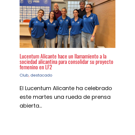
Lucentum Alicante hace un llamamiento a la
sociedad alicantina para consolidar su proyecto
femenino en LF2
Club
,
destacado
El Lucentum Alicante ha celebrado
este martes una rueda de prensa
abierta…