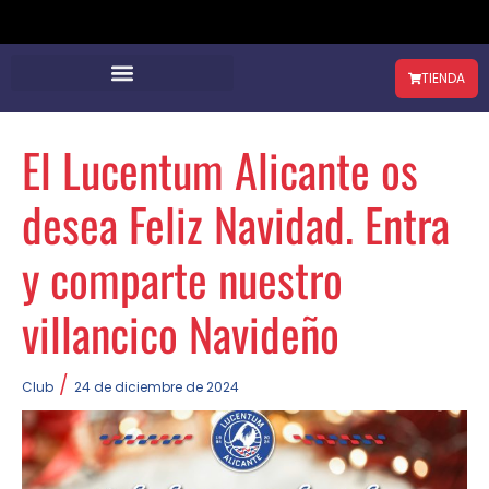
TIENDA
El Lucentum Alicante os
desea Feliz Navidad. Entra
y comparte nuestro
villancico Navideño
/
Club
24 de diciembre de 2024