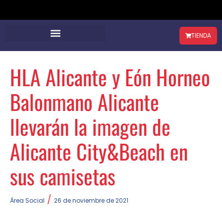
TIENDA
HLA Alicante y Eón Horneo
Balonmano Alicante
llevarán la imagen de
Alicante City&Beach en
sus camisetas
/
Área Social
26 de noviembre de 2021