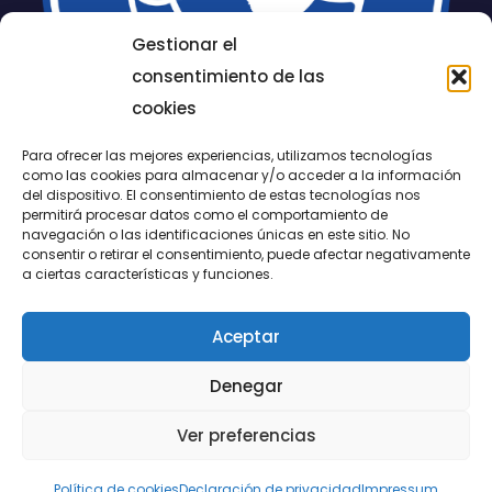
Gestionar el
consentimiento de las
cookies
Para ofrecer las mejores experiencias, utilizamos tecnologías
como las cookies para almacenar y/o acceder a la información
del dispositivo. El consentimiento de estas tecnologías nos
permitirá procesar datos como el comportamiento de
LUCENTUM
navegación o las identificaciones únicas en este sitio. No
consentir o retirar el consentimiento, puede afectar negativamente
ALICANTE
a ciertas características y funciones.
Aceptar
CONTACTO
Denegar
@FundaciónLucentum página oficial
Ver preferencias
Aviso legal
|
Política de Cookies
|
Privacidad
Política de cookies
Declaración de privacidad
Impressum