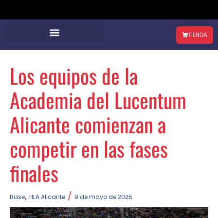
TIENDA
Los equipos de la
Academia del Lucentum
Alicante comienzan a
competir en las fases
finales
,
/
Base
HLA Alicante
9 de mayo de 2025