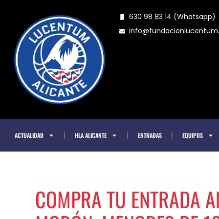
Ir
630 98 83 14 (Whatsapp)
al
info@fundacionlucentu
contenido
ACTUALIDAD
HLA ALICANTE
ENTRADAS
EQUIPOS
COMPRA TU ENTRADA AN