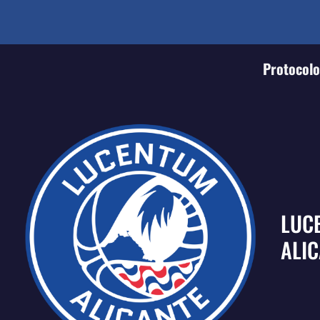
Protocolo 
LUC
ALI