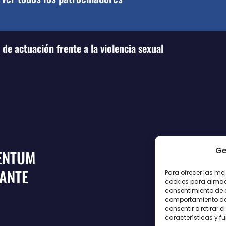
de actuación frente a la violencia sexual
Ge
ENTUM
CANTE
Para ofrecer las me
cookies para almace
consentimiento de 
comportamiento de n
consentir o retirar
características y f