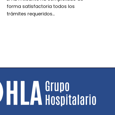
forma satisfactoria todos los
trámites requeridos…