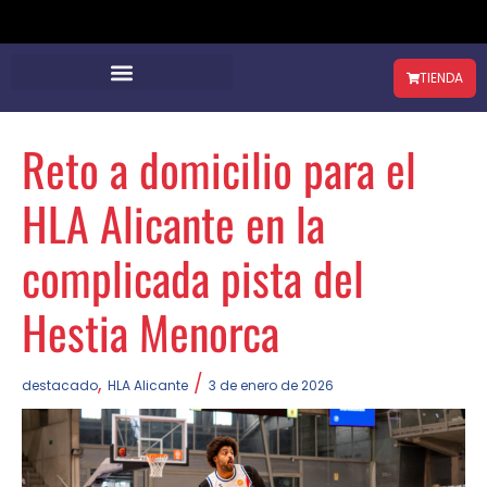
TIENDA
Reto a domicilio para el
HLA Alicante en la
complicada pista del
Hestia Menorca
,
/
destacado
HLA Alicante
3 de enero de 2026