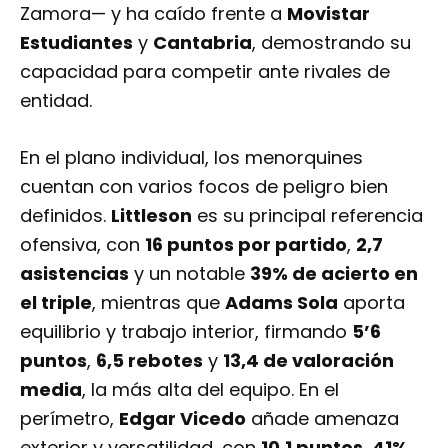
Zamora— y ha caído frente a
Movistar
Estudiantes
y
Cantabria
, demostrando su
capacidad para competir ante rivales de
entidad.
En el plano individual, los menorquines
cuentan con varios focos de peligro bien
definidos.
Littleson
es su principal referencia
ofensiva, con
16 puntos por partido
,
2,7
asistencias
y un notable
39% de acierto en
el triple
, mientras que
Adams Sola
aporta
equilibrio y trabajo interior, firmando
5’6
puntos
,
6,5 rebotes
y
13,4 de valoración
media
, la más alta del equipo. En el
perímetro,
Edgar Vicedo
añade amenaza
exterior y versatilidad, con
10,1 puntos
,
41%