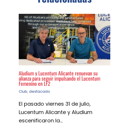
Aludium y Lucentum Alicante renuevan su
alianza para seguir impulsando el Lucentum
Femenino en LF2
Club
,
destacado
El pasado viernes 31 de julio,
Lucentum Alicante y Aludium
escenificaron la…