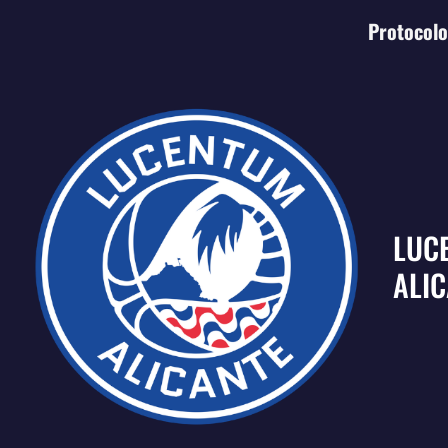
Protocolo 
LUC
ALI