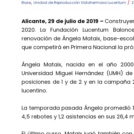
,
/
Base
Unidad de Reproducción Vistahermosa Lucentum
2
Alicante, 29 de julio de 2019 –
Construyen
2020. La Fundación Lucentum Balonce
renovación de Ángela Mataix, base-escolt
que competirá en Primera Nacional la pr
Àngela Mataix, nacida en el año 2000
Universidad Miguel Hernández (UMH) de 
posiciones de 1 y de 2 y en la campaña 
lucentino.
La temporada pasada Ángela promedió 1
4,5 rebotes y 1,2 asistencias en sus 26,4 
El último curso, Mataix jugó también con 