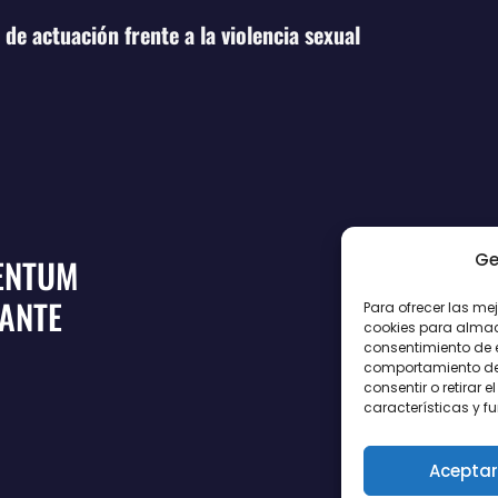
de actuación frente a la violencia sexual
Ge
ENTUM
CANTE
Para ofrecer las me
cookies para almace
consentimiento de 
comportamiento de n
consentir o retirar
características y f
Aceptar