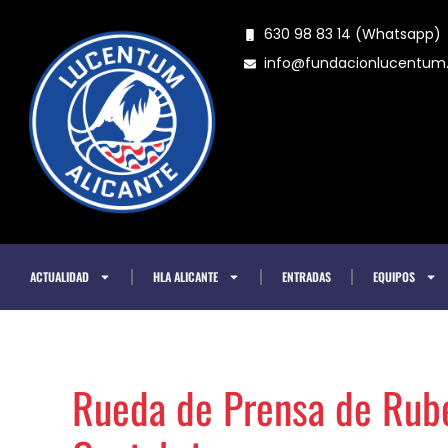
Ir
630 98 83 14 (Whatsapp)
al
info@fundacionlucentu
contenido
ACTUALIDAD
HLA ALICANTE
ENTRADAS
EQUIPOS
Rueda de Prensa de Rubén