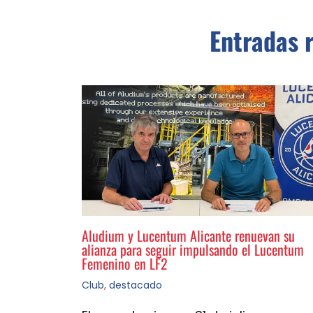
Entradas 
Aludium y Lucentum Alicante renuevan su
alianza para seguir impulsando el Lucentum
Femenino en LF2
Club
,
destacado