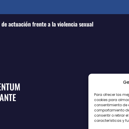
de actuación frente a la violencia sexual
Ge
ENTUM
CANTE
Para ofrecer las me
cookies para almace
consentimiento de 
comportamiento de n
consentir o retirar
características y f