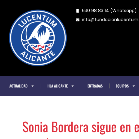
Ir
630 98 83 14 (Whatsapp)
al
info@fundacionlucentu
contenido
ACTUALIDAD
HLA ALICANTE
ENTRADAS
EQUIPOS
Sonia Bordera sigue en 