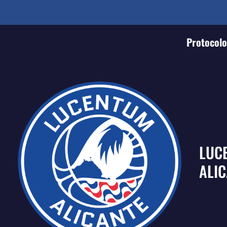
Protocolo 
LUC
ALI