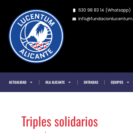
Ir
630 98 83 14 (Whatsapp)
al
info@fundacionlucentu
contenido
ACTUALIDAD
HLA ALICANTE
ENTRADAS
EQUIPOS
Triples solidarios