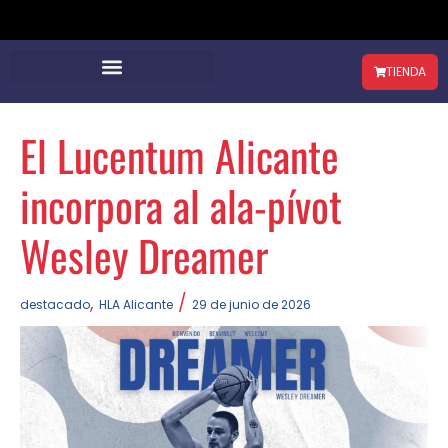
TIENDA
El Lucentum Alicante
incorpora al ala-pívot
Wesley Dreamer
,
/
destacado
HLA Alicante
29 de junio de 2026