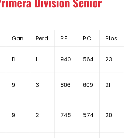
Primera División Sénior
Gan.
Perd.
P.F.
P.C.
Ptos.
11
1
940
564
23
9
3
806
609
21
9
2
748
574
20