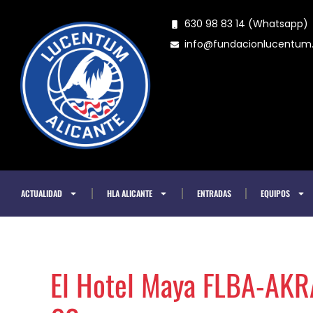
Ir
630 98 83 14 (Whatsapp)
al
info@fundacionlucentu
contenido
ACTUALIDAD
HLA ALICANTE
ENTRADAS
EQUIPOS
El Hotel Maya FLBA-AKRA