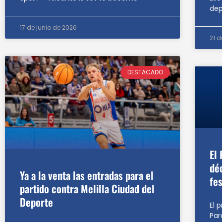
dep
17 de junio de 2026
21 
DESTACADO
El
dé
Ya a la venta las entradas para el
fes
partido contra Melilla Ciudad del
Deporte
El 
Par