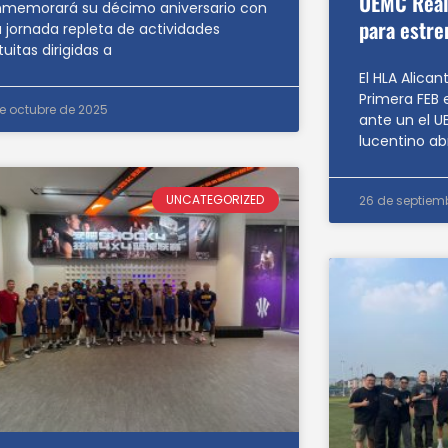
UEMC Real 
memorará su décimo aniversario con
para estre
 jornada repleta de actividades
tuitas dirigidas a
El HLA Alican
Primera FEB 
de octubre de 2025
ante un el UE
lucentino ab
UNCATEGORIZED
26 de septiem