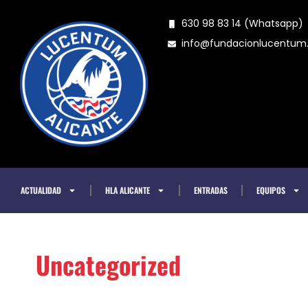
Ir
630 98 83 14 (Whatsapp)
al
info@fundacionlucentu
contenido
ACTUALIDAD
HLA ALICANTE
ENTRADAS
EQUIPOS
Uncategorized