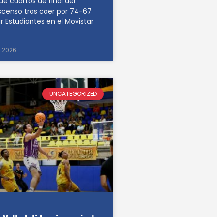
de cuartos de final del
scenso tras caer por 74-67
r Estudiantes en el Movistar
 2026
UNCATEGORIZED