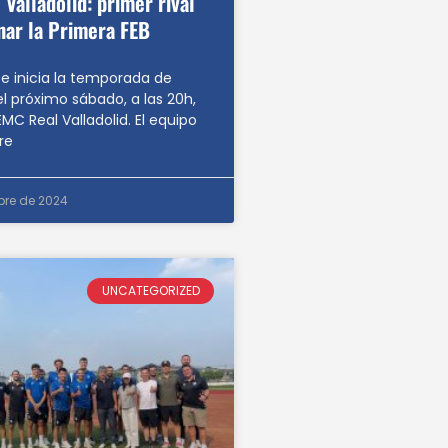
Valladolid: primer rival
nar la Primera FEB
te inicia la temporada de
el próximo sábado, a las 20h,
MC Real Valladolid. El equipo
re
bre de 2024
UNCATEGORIZED