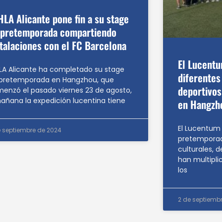
HLA Alicante pone fin a su stage
 pretemporada compartiendo
stalaciones con el FC Barcelona
El Lucentu
HLA Alicante ha completado su stage
diferentes 
pretemporada en Hangzhou, que
deportivos
enzó el pasado viernes 23 de agosto,
añana la expedición lucentina tiene
en Hangzh
El Lucentum
e septiembre de 2024
pretemporada
culturales, d
han multipli
los
2 de septiemb