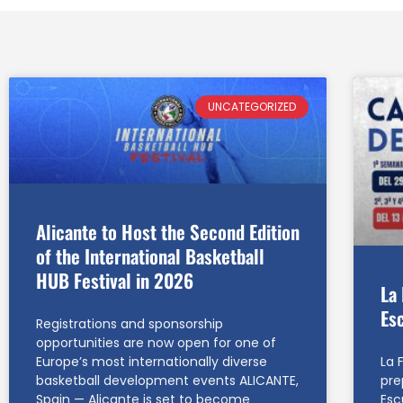
UNCATEGORIZED
Alicante to Host the Second Edition
of the International Basketball
HUB Festival in 2026
La
Es
Registrations and sponsorship
opportunities are now open for one of
La 
Europe’s most internationally diverse
pre
basketball development events ALICANTE,
Esc
Spain — Alicante is set to become