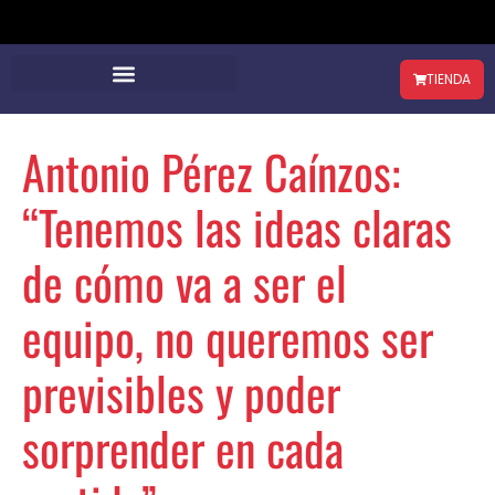
TIENDA
Antonio Pérez Caínzos:
“Tenemos las ideas claras
de cómo va a ser el
equipo, no queremos ser
previsibles y poder
sorprender en cada