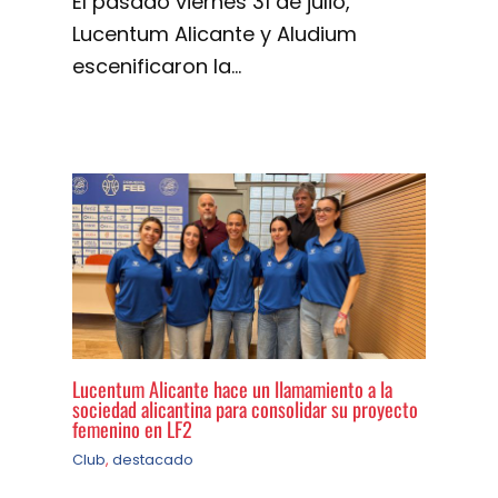
El pasado viernes 31 de julio,
Lucentum Alicante y Aludium
escenificaron la…
Lucentum Alicante hace un llamamiento a la
sociedad alicantina para consolidar su proyecto
femenino en LF2
Club
,
destacado