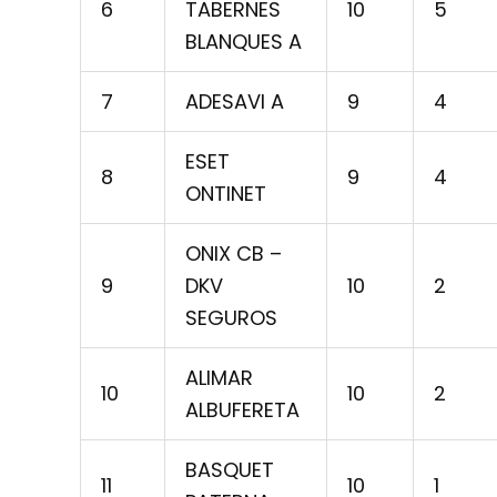
6
TABERNES
10
5
BLANQUES A
7
ADESAVI A
9
4
ESET
8
9
4
ONTINET
ONIX CB –
9
DKV
10
2
SEGUROS
ALIMAR
10
10
2
ALBUFERETA
BASQUET
11
10
1