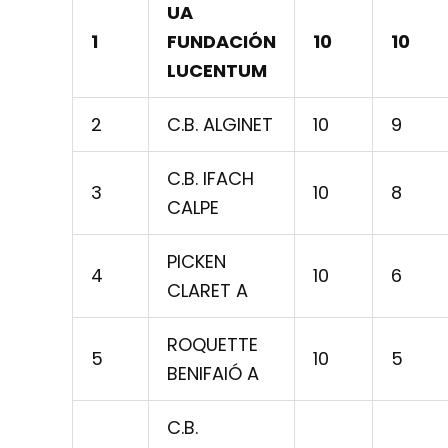
UA
1
FUNDACIÓN
10
10
LUCENTUM
2
C.B. ALGINET
10
9
C.B. IFACH
3
10
8
CALPE
PICKEN
4
10
6
CLARET A
ROQUETTE
5
10
5
BENIFAIÓ A
C.B.