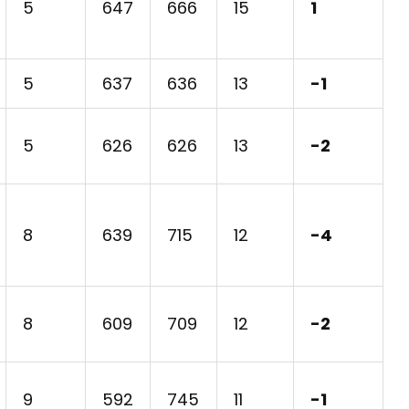
5
647
666
15
1
5
637
636
13
-1
5
626
626
13
-2
8
639
715
12
-4
8
609
709
12
-2
9
592
745
11
-1