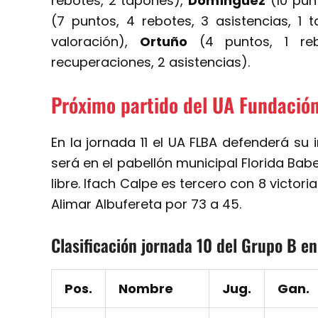
rebotes, 2 tapones),
Domínguez
(10 punt
(7 puntos, 4 rebotes, 3 asistencias, 1 
valoración),
Ortuño
(4 puntos, 1 reb
recuperaciones, 2 asistencias).
Próximo partido del UA Fundació
En la jornada 11 el UA FLBA defenderá su i
será en el pabellón municipal Florida Babe
libre. Ifach Calpe es tercero con 8 victor
Alimar Albufereta por 73 a 45.
Clasificación jornada 10 del Grupo B e
Pos.
Nombre
Jug.
Gan.