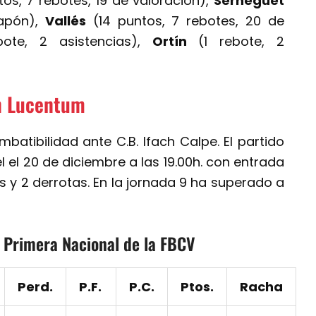
os, 7 rebotes, 19 de valoración),
Serneguet
tapón),
Vallés
(14 puntos, 7 rebotes, 20 de
ote, 2 asistencias),
Ortín
(1 rebote, 2
n Lucentum
mbatibilidad ante C.B. Ifach Calpe. El partido
l el 20 de diciembre a las 19.00h. con entrada
ias y 2 derrotas. En la jornada 9 ha superado a
n Primera Nacional de la FBCV
Perd.
P.F.
P.C.
Ptos.
Racha