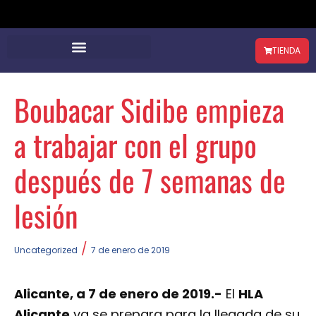
TIENDA
Boubacar Sidibe empieza
a trabajar con el grupo
después de 7 semanas de
lesión
/
Uncategorized
7 de enero de 2019
Alicante, a 7 de enero de 2019.-
El
HLA
Alicante
ya se prepara para la llegada de su