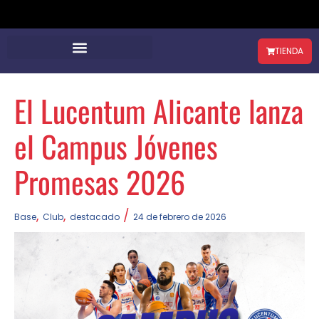
TIENDA
El Lucentum Alicante lanza
el Campus Jóvenes
Promesas 2026
,
,
/
Base
Club
destacado
24 de febrero de 2026