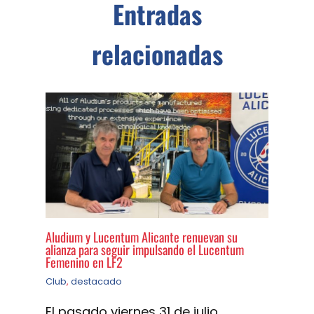
Entradas
relacionadas
Aludium y Lucentum Alicante renuevan su
alianza para seguir impulsando el Lucentum
Femenino en LF2
Club
,
destacado
El pasado viernes 31 de julio,