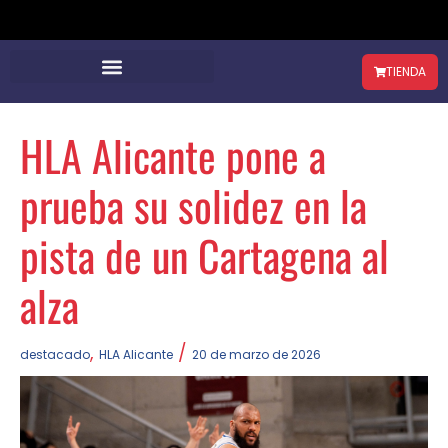
TIENDA
HLA Alicante pone a
prueba su solidez en la
pista de un Cartagena al
alza
,
/
destacado
HLA Alicante
20 de marzo de 2026