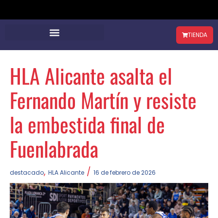
TIENDA
HLA Alicante asalta el
Fernando Martín y resiste
la embestida final de
Fuenlabrada
,
/
destacado
HLA Alicante
16 de febrero de 2026