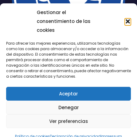
Gestionar el
consentimiento de las
cookies
Para ofrecer las mejores experiencias, utilizamos tecnologías
como las cookies para almacenar y/o acceder a la información
del dispositivo. El consentimiento de estas tecnologías nos
permitirá procesar datos como el comportamiento de
LUCENTUM
navegación o las identificaciones únicas en este sitio. No
consentir o retirar el consentimiento, puede afectar negativamente
ALICANTE
a ciertas características y funciones.
Aceptar
CONTACTO
Denegar
@FundaciónLucentum página oficial
Ver preferencias
Aviso legal
|
Política de Cookies
|
Privacidad
Política de cookies
Declaración de privacidad
Impressum