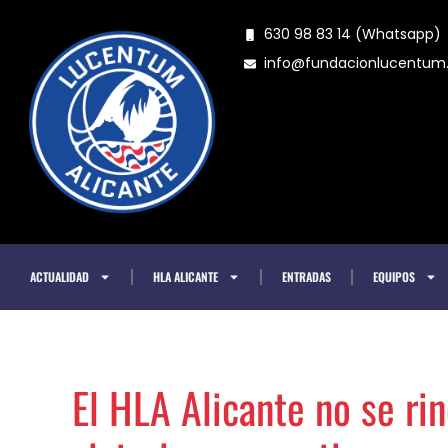
Ir
630 98 83 14 (Whatsapp)
al
info@fundacionlucentu
contenido
ACTUALIDAD
HLA ALICANTE
ENTRADAS
EQUIPOS
El HLA Alicante no se ri