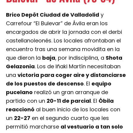
Carrefour “El Bulevar” de Ávila eran los
encargados de abrir la jornada con el derbi
castellanoleonés. Los locales afrontaban el
encuentro tras una semana movidita en la
que dieron la
baja
, por indisciplina, a
Shota
Gelazonia
. Los de Iñaki Martín necesitaban
una
victoria para coger aire y distanciarse
de los puestos de descenso
. El
equipo
pucelano
realizó un gran arranque de
partido con un
20-11 de parcial
. El
Óbila
reaccionó
al buen inicio de los locales con
un
22-27
en el segundo cuarto que les
permitió marcharse
al vestuario a tan solo
cuatro puntos
de los vallisoletanos. El
tiempo de descanso sentó muy al
equipo
abulense
que entró muy
concentrado al