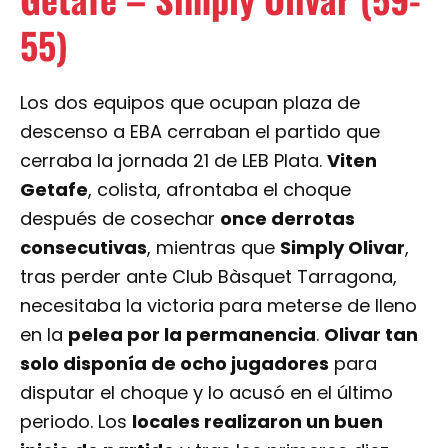
Los dos equipos que ocupan plaza de
descenso a EBA cerraban el partido que
cerraba la jornada 21 de LEB Plata.
Viten
Getafe
, colista, afrontaba el choque
después de cosechar
once derrotas
consecutivas
, mientras que
Simply Olivar
,
tras perder ante Club Bàsquet Tarragona,
necesitaba la victoria para meterse de lleno
en la
pelea por la permanencia
.
Olivar tan
solo disponía de ocho jugadores
para
disputar el choque y lo acusó en el último
periodo. Los
locales realizaron un buen
inicio de partido
y tras los primeros diez
minutos vencían 14-10. El s
egundo cuarto
transcurrió por el camino de la igualdad
y