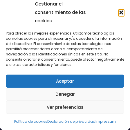
Gestionar el
consentimiento de las
cookies
Para ofrecer las mejores experiencias, utilizamos tecnologías
como las cookies para almacenar y/o acceder a la información
del dispositivo. El consentimiento de estas tecnologías nos
permitirá procesar datos como el comportamiento de
navegación o las identificaciones únicas en este sitio. No
consentir o retirar el consentimiento, puede afectar negativamente
LUCENTUM
a ciertas características y funciones.
ALICANTE
Aceptar
CONTACTO
Denegar
Ver preferencias
@FundaciónLucentum página oficial
Política de cookies
Declaración de privacidad
Impressum
Aviso legal
|
Política de Cookies
|
Privacidad