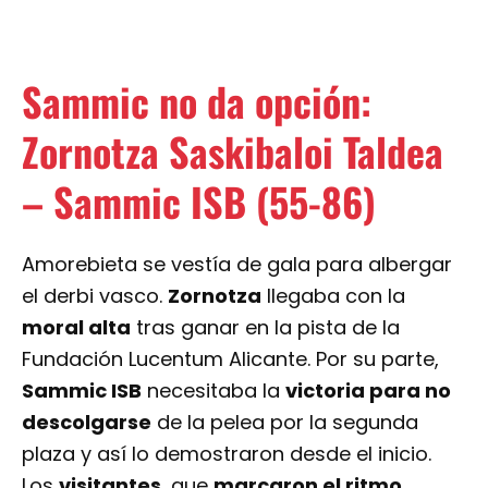
Sammic no da opción:
Zornotza Saskibaloi Taldea
– Sammic ISB (55-86)
Amorebieta se vestía de gala para albergar
el derbi vasco.
Zornotza
llegaba con la
moral alta
tras ganar en la pista de la
Fundación Lucentum Alicante. Por su parte,
Sammic ISB
necesitaba la
victoria para no
descolgarse
de la pelea por la segunda
plaza y así lo demostraron desde el inicio.
Los
visitantes
, que
marcaron el ritmo
desde los primeros minutos
, finalizaron el
primer cuarto venciendo 14-22. Z
ornotza