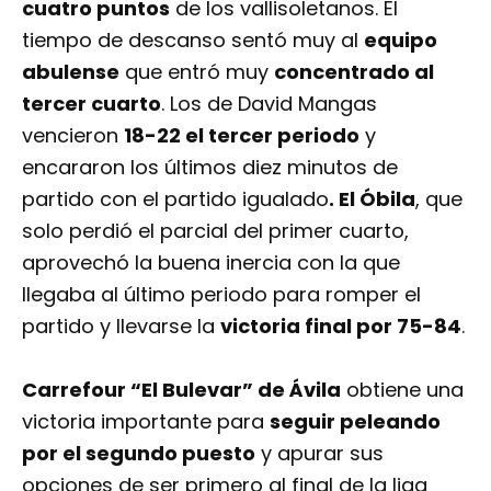
tercer cuarto
. Los de David Mangas
vencieron
18-22 el tercer periodo
y
encararon los últimos diez minutos de
partido con el partido igualado
. El Óbila
, que
solo perdió el parcial del primer cuarto,
aprovechó la buena inercia con la que
llegaba al último periodo para romper el
partido y llevarse la
victoria final por 75-84
.
Carrefour “El Bulevar” de Ávila
obtiene una
victoria importante para
seguir peleando
por el segundo puesto
y apurar sus
opciones de ser primero al final de la liga
regular. Por su parte,
Brico Depôt Ciudad de
Valladolid
sufre una derrota con la que se