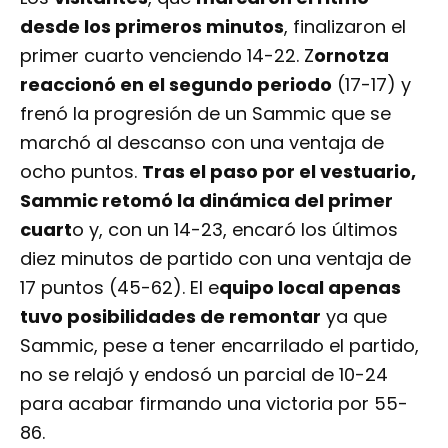
reaccionó en el segundo periodo
(17-17) y
frenó la progresión de un Sammic que se
marchó al descanso con una ventaja de
ocho puntos.
Tras el paso por el vestuario,
Sammic retomó la dinámica del primer
cuart
o y, con un 14-23, encaró los últimos
diez minutos de partido con una ventaja de
17 puntos (45-62). El e
quipo local apenas
tuvo posibilidades de remontar
ya que
Sammic, pese a tener encarrilado el partido,
no se relajó y endosó un parcial de 10-24
para acabar firmando una victoria por 55-
86.
Pese a la derrota,
Zornotza
se mantiene en
posiciones de
playoff
, mientras que