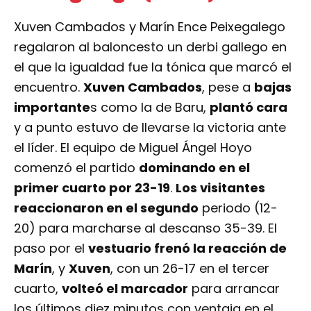
el que la igualdad fue la tónica que marcó el
encuentro.
Xuven Cambados
, pese a
bajas
importante
s como la de Baru,
plantó cara
y a punto estuvo de llevarse la victoria ante
el líder. El equipo de Miguel Ángel Hoyo
comenzó el partido
dominando en el
primer cuarto por 23-19
.
Los visitantes
reaccionaron en el segundo
periodo (12-
20) para marcharse al descanso 35-39. El
paso por el
vestuario frenó la reacción de
Marín
, y
Xuven
, con un 26-17 en el tercer
cuarto,
volteó el marcador
para arrancar
los últimos diez minutos con ventaja en el
marcador (61-56).
Marín
sacó
carácter de
líder
para acabar llevándose la victoria (73-