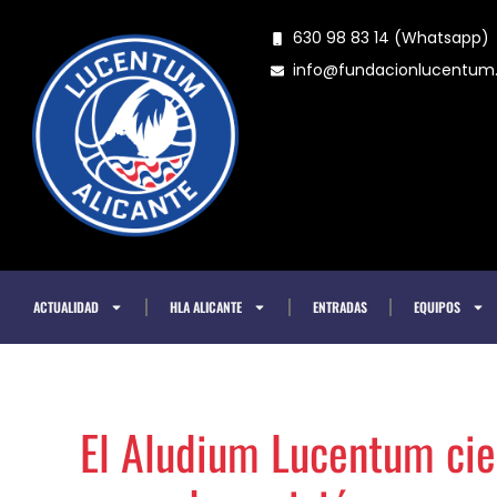
Ir
630 98 83 14 (Whatsapp)
al
info@fundacionlucentu
contenido
ACTUALIDAD
HLA ALICANTE
ENTRADAS
EQUIPOS
El Aludium Lucentum cier