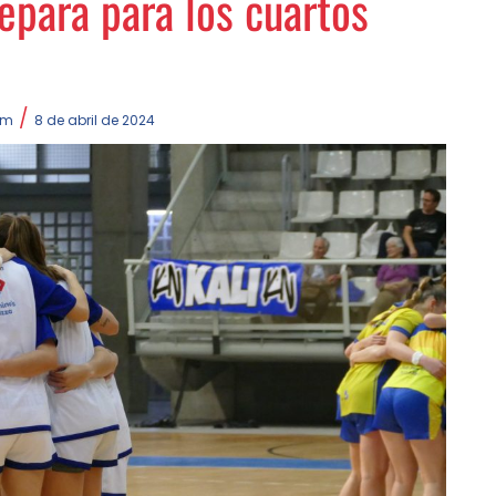
epara para los cuartos
/
um
8 de abril de 2024