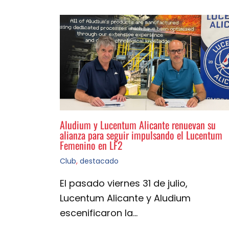
Aludium y Lucentum Alicante renuevan su
alianza para seguir impulsando el Lucentum
Femenino en LF2
Club
,
destacado
El pasado viernes 31 de julio,
Lucentum Alicante y Aludium
escenificaron la…