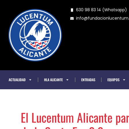
Ir
630 98 83 14 (Whatsapp)
al
info@fundacionlucentu
contenido
ACTUALIDAD
HLA ALICANTE
ENTRADAS
EQUIPOS
El Lucentum Alicante par