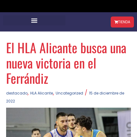
TIENDA
El HLA Alicante busca una
nueva victoria en el
Ferrándiz
,
,
/
destacado
HLA Alicante
Uncategorized
15 de diciembre de
2022