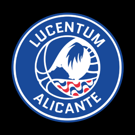
Ir
al
contenido