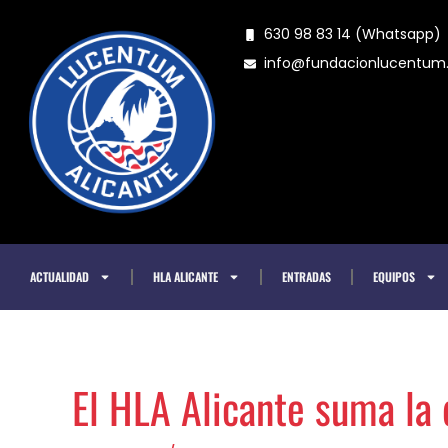
Ir
630 98 83 14 (Whatsapp)
al
info@fundacionlucentu
contenido
ACTUALIDAD
HLA ALICANTE
ENTRADAS
EQUIPOS
El HLA Alicante suma la 