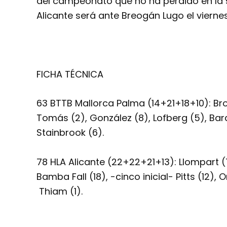
del campeonato que no ha perdido en la s
Alicante será ante Breogán Lugo el viernes
FICHA TÉCNICA
63 BTTB Mallorca Palma (14+21+18+10): Bropl
Tomás (2), González (8), Lofberg (5), Bara
Stainbrook (6).
78 HLA Alicante (22+22+21+13): Llompart (7)
Bamba Fall (18), -cinco inicial- Pitts (12),
Thiam (1).