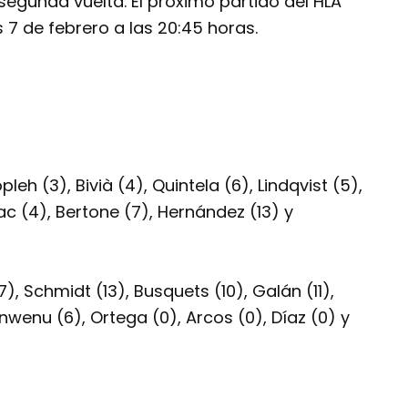
egunda vuelta. El próximo partido del HLA
 7 de febrero a las 20:45 horas.
eh (3), Bivià (4), Quintela (6), Lindqvist (5),
c (4), Bertone (7), Hernández (13) y
, Schmidt (13), Busquets (10), Galán (11),
 Onwenu (6), Ortega (0), Arcos (0), Díaz (0) y