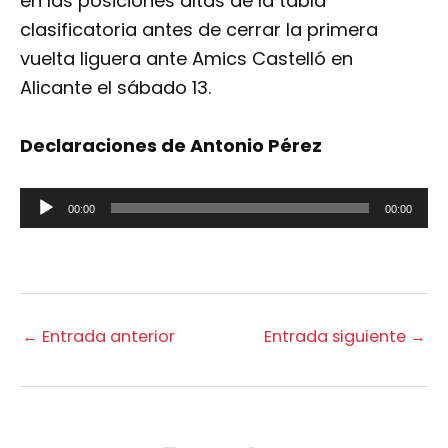
en las posiciones altas de la tabla
clasificatoria antes de cerrar la primera
vuelta liguera ante Amics Castelló en
Alicante el sábado 13.
Declaraciones de Antonio Pérez
Reproductor
00:00
00:00
de
audio
←
Entrada anterior
Entrada siguiente
→