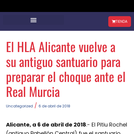
TIENDA
El HLA Alicante vuelve a
su antiguo santuario para
preparar el choque ante el
Real Murcia
/
Uncategorized
6 de abril de 2018
Alicante, a 6 de abril de 2018
.- El Pitiu Rochel
(antiguo Pabellón Central) fue el santuario