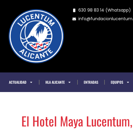
Ir
630 98 83 14 (Whatsapp)
al
info@fundacionlucentu
contenido
ACTUALIDAD
HLA ALICANTE
ENTRADAS
EQUIPOS
El Hotel Maya Lucentum, l