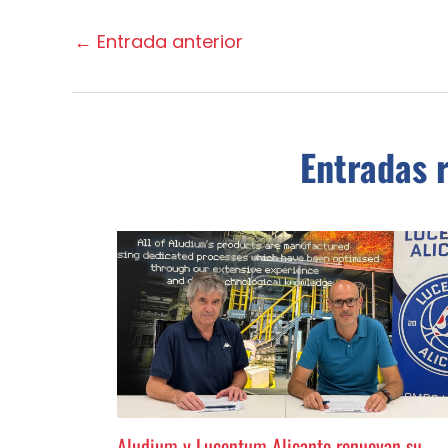
←
Entrada anterior
Entradas 
Aludium y Lucentum Alicante renuevan su