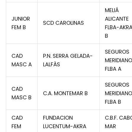
MELIÁ
JUNIOR
ALICANTE
SCD CAROLINAS
FEM B
FLBA-AKR
B
SEGUROS
CAD
P.N. SERRA GELADA-
MERIDIAN
MASC A
LALFÀS
FLBA A
SEGUROS
CAD
C.A. MONTEMAR B
MERIDIAN
MASC B
FLBA B
CAD
FUNDACION
C.B.F. CAB
FEM
LUCENTUM-AKRA
MAR