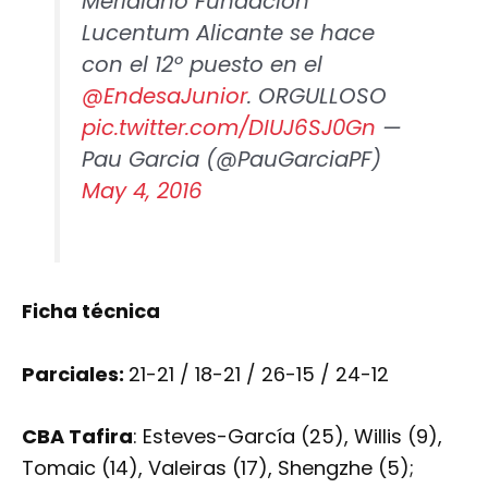
Meridiano Fundación
Lucentum Alicante se hace
con el 12º puesto en el
@EndesaJunior
. ORGULLOSO
pic.twitter.com/DIUJ6SJ0Gn
—
Pau Garcia (@PauGarciaPF)
May 4, 2016
Ficha técnica
Parciales:
21-21 / 18-21 / 26-15 / 24-12
CBA Tafira
: Esteves-García (25), Willis (9),
Tomaic (14), Valeiras (17), Shengzhe (5);