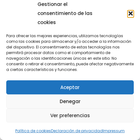
Base
,
Club
,
destacado
Gestionar el
El Lucentum Alicante continúa
consentimiento de las
dando pasos firmes en su
cookies
estrategia de internacionalización…
Para ofrecer las mejores experiencias, utilizamos tecnologías
como las cookies para almacenar y/o acceder a la información
del dispositivo. El consentimiento de estas tecnologías nos
permitirá procesar datos como el comportamiento de
navegación o las identificaciones únicas en este sitio. No
consentir o retirar el consentimiento, puede afectar negativamente
a ciertas características y funciones.
Aceptar
Denegar
Ver preferencias
Política de cookies
Declaración de privacidad
Impressum