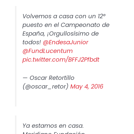
Volvemos a casa con un 12°
puesto en el Campeonato de
España, ¡Orgullosísimo de
todos!
@EndesaJunior
@FundLucentum
pic.twitter.com/BFFJ2Pfbdt
— Oscar Retortillo
(@oscar_retor)
May 4, 2016
Ya estamos en casa.