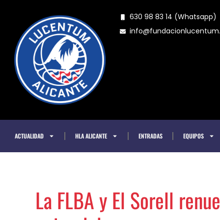
Ir
630 98 83 14 (Whatsapp)
al
info@fundacionlucentu
contenido
ACTUALIDAD
HLA ALICANTE
ENTRADAS
EQUIPOS
La FLBA y El Sorell renu