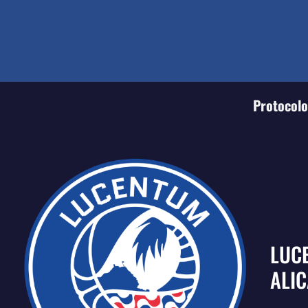
Protocolo 
LUC
ALI