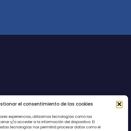
stionar el consentimiento de las cookies
CONTACTO
jores experiencias, utilizamos tecnologías como las
nar y/o acceder a la información del dispositivo. El
estas tecnologías nos permitirá procesar datos como el