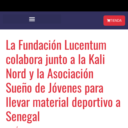
TIENDA
La Fundación Lucentum
colabora junto a la Kali
Nord y la Asociación
Sueño de Jóvenes para
llevar material deportivo a
Senegal