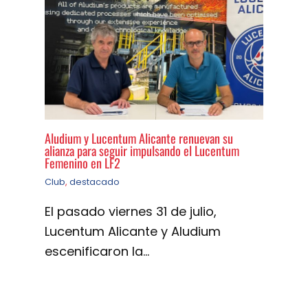
Aludium y Lucentum Alicante renuevan su
alianza para seguir impulsando el Lucentum
Femenino en LF2
Club
,
destacado
El pasado viernes 31 de julio,
Lucentum Alicante y Aludium
escenificaron la…