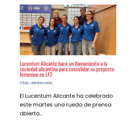
Lucentum Alicante hace un llamamiento a la
sociedad alicantina para consolidar su proyecto
femenino en LF2
Club
,
destacado
El Lucentum Alicante ha celebrado
este martes una rueda de prensa
abierta…