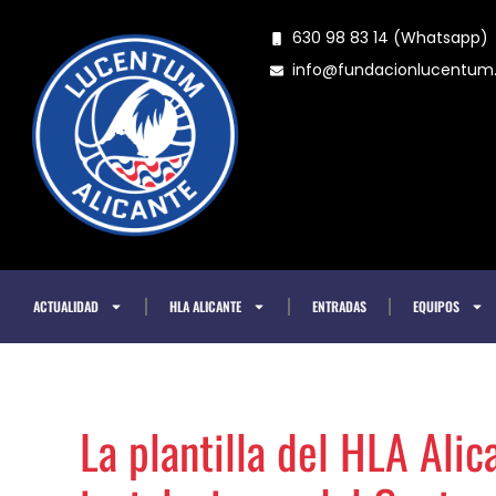
Ir
630 98 83 14 (Whatsapp)
al
info@fundacionlucentu
contenido
ACTUALIDAD
HLA ALICANTE
ENTRADAS
EQUIPOS
La plantilla del HLA Alica