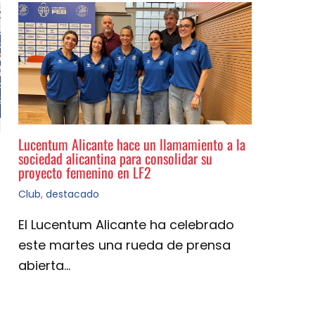
Lucentum Alicante hace un llamamiento a la
sociedad alicantina para consolidar su
proyecto femenino en LF2
Club
,
destacado
El Lucentum Alicante ha celebrado
este martes una rueda de prensa
abierta…