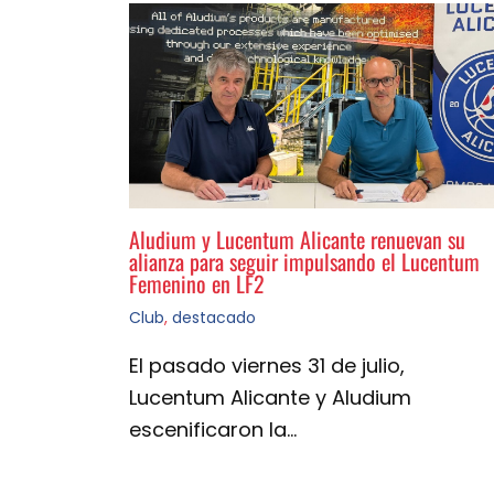
Aludium y Lucentum Alicante renuevan su
alianza para seguir impulsando el Lucentum
Femenino en LF2
Club
,
destacado
El pasado viernes 31 de julio,
Lucentum Alicante y Aludium
escenificaron la…