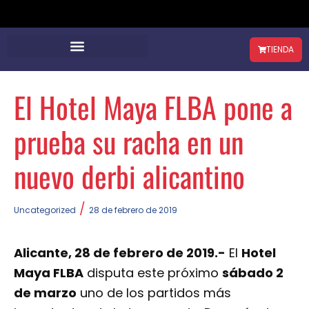
TIENDA
El Hotel Maya FLBA pone a
prueba su racha en un
nuevo derbi alicantino
/
Uncategorized
28 de febrero de 2019
Alicante, 28 de febrero de 2019.-
El
Hotel
Maya FLBA
disputa este próximo
sábado 2
de marzo
uno de los partidos más