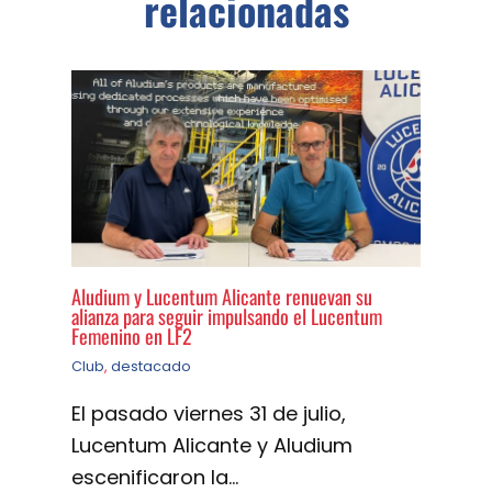
relacionadas
Aludium y Lucentum Alicante renuevan su
alianza para seguir impulsando el Lucentum
Femenino en LF2
Club
,
destacado
El pasado viernes 31 de julio,
Lucentum Alicante y Aludium
escenificaron la…