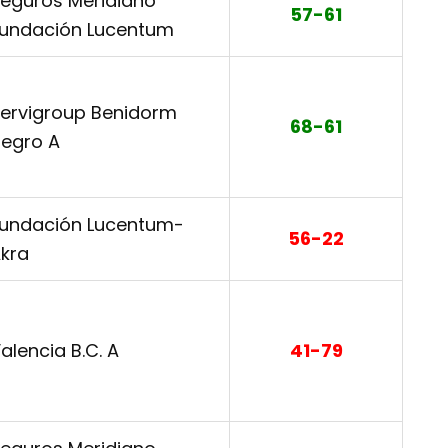
eguros Meridiano
57-61
undación Lucentum
ervigroup Benidorm
68-61
egro A
undación Lucentum-
56-22
kra
alencia B.C. A
41-79