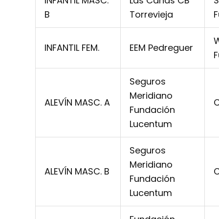
INFANTIL MASC.
Las Cañas CB
S
B
Torrevieja
F
W
INFANTIL FEM.
EEM Pedreguer
F
Seguros
Meridiano
ALEVÍN MASC. A
C
Fundación
Lucentum
Seguros
Meridiano
ALEVÍN MASC. B
C
Fundación
Lucentum