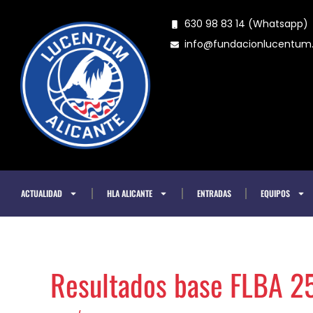
Ir
630 98 83 14 (Whatsapp)
al
info@fundacionlucentu
contenido
ACTUALIDAD
HLA ALICANTE
ENTRADAS
EQUIPOS
Resultados base FLBA 25