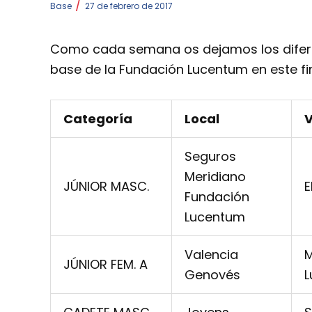
/
Base
27 de febrero de 2017
Como cada semana os dejamos los difere
base de la Fundación Lucentum en este fi
Categoría
Local
V
Seguros
Meridiano
JÚNIOR MASC.
E
Fundación
Lucentum
Valencia
M
JÚNIOR FEM. A
Genovés
L