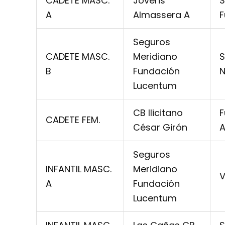
CADETE MASC.
Jovens
S
A
Almassera A
F
Seguros
CADETE MASC.
Meridiano
S
B
Fundación
N
Lucentum
CB Ilicitano
F
CADETE FEM.
César Girón
A
Seguros
INFANTIL MASC.
Meridiano
V
A
Fundación
Lucentum