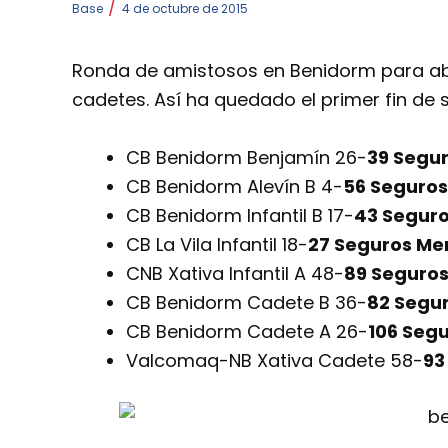
/
Base
4 de octubre de 2015
Ronda de amistosos en Benidorm para abrir
cadetes. Así ha quedado el primer fin de 
CB Benidorm Benjamín 26-
39 Segu
CB Benidorm Alevín B 4-
56 Seguros
CB Benidorm Infantil B 17-
43 Seguro
CB La Vila Infantil 18-
27 Seguros Mer
CNB Xativa Infantil A 48-
89 Seguros
CB Benidorm Cadete B 36-
82 Segu
CB Benidorm Cadete A 26-
106 Seg
Valcomaq-NB Xativa Cadete 58-
93