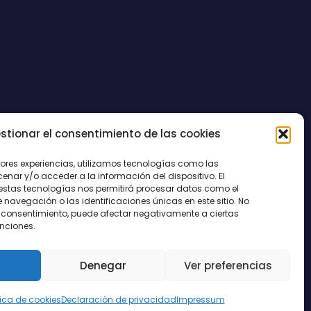
stionar el consentimiento de las cookies
CONTACTO
jores experiencias, utilizamos tecnologías como las
nar y/o acceder a la información del dispositivo. El
estas tecnologías nos permitirá procesar datos como el
avegación o las identificaciones únicas en este sitio. No
 el consentimiento, puede afectar negativamente a ciertas
unciones.
Denegar
Ver preferencias
tica de cookies
Declaración de privacidad
Impressum
egal
|
Política de Cookies
|
Privacidad