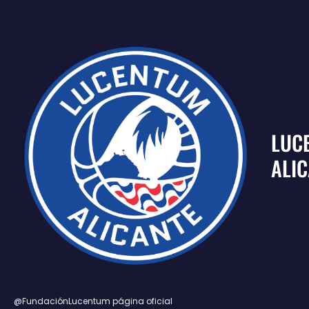
LUC
ALI
@FundaciónLucentum página oficial