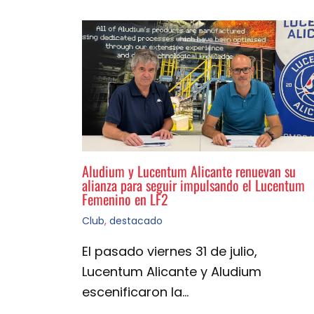
Aludium y Lucentum Alicante renuevan su
alianza para seguir impulsando el Lucentum
Femenino en LF2
Club
,
destacado
El pasado viernes 31 de julio,
Lucentum Alicante y Aludium
escenificaron la…