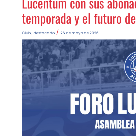
Lucentum con sus abonad
temporada y el futuro de
,
/
Club
destacado
26 de mayo de 2026