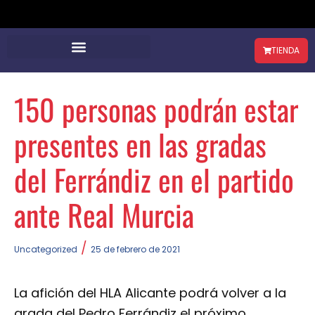
TIENDA
150 personas podrán estar
presentes en las gradas
del Ferrándiz en el partido
ante Real Murcia
/
Uncategorized
25 de febrero de 2021
La afición del HLA Alicante podrá volver a la
grada del Pedro Ferrándiz el próximo